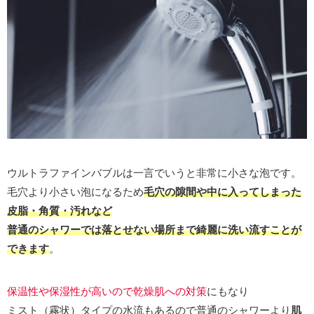
ウルトラファインバブルは一言でいうと非常に小さな泡です。
毛穴より小さい泡になるため
毛穴の隙間や中に入ってしまった
皮脂・角質・汚れなど
普通のシャワーでは落とせない場所まで綺麗に洗い流すことが
できます
。
保温性や保湿性が高い
ので乾燥肌への対策
にもなり
ミスト（霧状）タイプの水流もあるので普通のシャワーより
肌