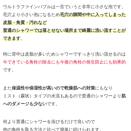
ウルトラファインバブルは一言でいうと非常に小さな泡です。
毛穴より小さい泡になるため
毛穴の隙間や中に入ってしまった
皮脂・角質・汚れなど
普通のシャワーでは落とせない場所まで綺麗に洗い流すことが
できます
。
特に背中は皮脂が多いためシャワーですっきり洗い流せるのは
今
できている
角栓の除去にも今後の角栓の発生防止にも効果的
です。
また
保温性や保湿性が高いので乾燥肌への対策
にもなり
ミスト（霧状）タイプの水流もあるので普通のシャワーより
肌
へのダメージも少ない
です。
何より普通にシャワーを浴びるだけで良いので
他の角栓を取る方法と比べて簡単に続けられます。