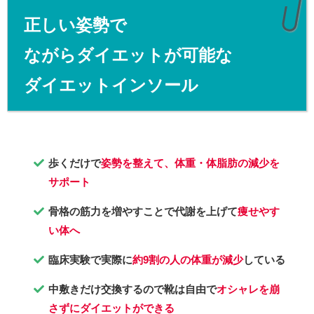
正しい姿勢で
ながらダイエットが可能な
ダイエットインソール
歩くだけで
姿勢を整えて
、
体重・体脂肪の減少を
サポート
骨格の筋力を増やすことで代謝を上げて
痩せやす
い体へ
臨床実験で実際に
約9割の人
の
体重が減少
している
中敷きだけ交換するので靴は自由で
オシャレを崩
さずにダイエットができる