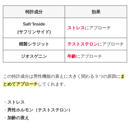
特許成分
効果
Safr’Inside
ストレス
にアプローチ
(サフリンサイド)
精製シラジット
テストステロン
にアプローチ
ジオスゲニン
年齢
にアプローチ
この特許成分は男性機能の衰えに大きく関わる３つの原因に
ま
とめてアプローチ
してくれます。
・
ストレス
・
男性ホルモン（テストステロン）
・
加齢の衰え