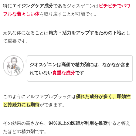
特に
エイジングケア成分
であるジオスゲニンは
ピチピチでパワ
フルな若々しい体
を取り戻すことが可能です。
元気な体になることは
精力・活力をアップするための下地
とし
て重要です。
ジオスゲニンは高価で精力剤には、なかなか含ま
れていない
貴重な成分
です
このようにアルファブルブラックは
優れた成分が多く、即効性
と持続力にも期待
ができます。
その効果の高さから、
94%以上の医師が利用を推奨
すると答え
たほどの精力剤です。