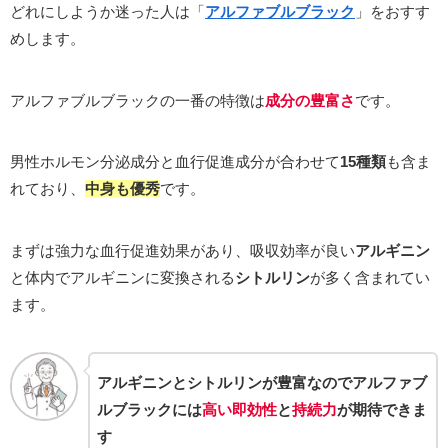
どれにしようか迷った人は「
アルファブルブラック
」をおすす
めします。
アルファブルブラックの一番の特徴は
成分の豊富さ
です。
男性ホルモン分泌成分と血行促進成分が合わせて
15種類
も含ま
れており、
中身も優秀
です。
まずは強力な血行促進効果があり、吸収効率が良い
アルギニン
と体内でアルギニンに変換される
シトルリン
が多く含まれてい
ます。
アルギニンとシトルリンが豊富なのでアルファブ
ルブラックには
高い即効性
と
持続力
が期待できま
す