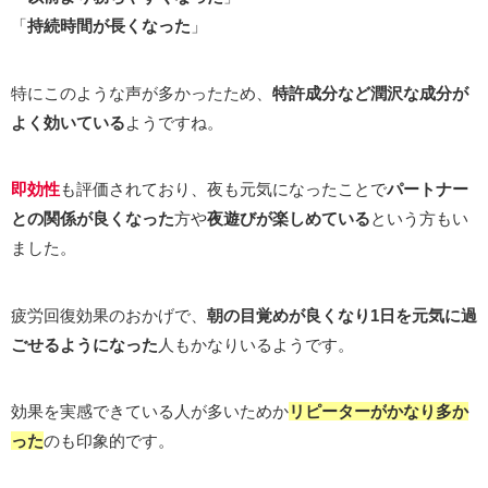
「
持続時間が長くなった
」
特にこのような声が多かったため、
特許成分など潤沢な成分が
よく効いている
ようですね。
即効性
も評価されており、夜も元気になったことで
パートナー
との関係が良くなった
方や
夜遊びが楽しめている
という方もい
ました。
疲労回復効果のおかげで、
朝の目覚めが良くなり1日を元気に過
ごせるようになった
人もかなりいるようです。
効果を実感できている人が多いためか
リピーター
が
かなり多か
った
のも印象的です。