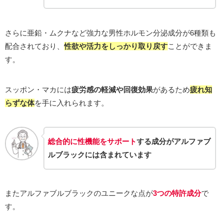
さらに亜鉛・ムクナなど強力な男性ホルモン分泌成分が6種類も
配合されており、
性欲や活力をしっかり取り戻す
ことができま
す。
スッポン・マカには
疲労感の軽減や回復効果
があるため
疲れ知
らずな体
を手に入れられます。
総合的に性機能をサポート
する成分が
アルファブ
ルブラック
には含まれています
またアルファブルブラックのユニークな点が
3つの特許成分
で
す。