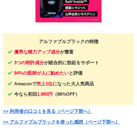
アルファブルブラックの特徴
優秀な精力アップ成分
が豊富
3つの特許成分
が総合的に勃起をサポート
94%の医師が人に勧めたい
と評価
Amazonで
売上1位
になった大人気商品
今なら初回
1,980円
（86%OFF）
>> 利用者の口コミを見る（ページ下部へ）
>> アルファブルブラックを使った感想（ページ下部へ）