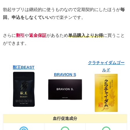
勃起サプリは継続的に使うものなので定期契約にしたほうが
毎
回、申込をしなくていい
ので楽チンです。
さらに
割引
や
返金保証
があるため
単品購入よりお得
に買うこと
ができます。
クラチャイダムゴー
獣王BEAST
ルド
BRAVION S
血行促進成分