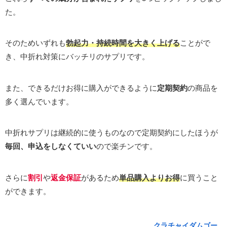
た。
そのためいずれも
勃起力・持続時間を大きく上げる
ことがで
き、中折れ対策にバッチリのサプリです。
また、できるだけお得に購入ができるように
定期契約
の商品を
多く選んでいます。
中折れサプリは継続的に使うものなので定期契約にしたほうが
毎回、申込をしなくていい
ので楽チンです。
さらに
割引
や
返金保証
があるため
単品購入よりお得
に買うこと
ができます。
クラチャイダムゴー