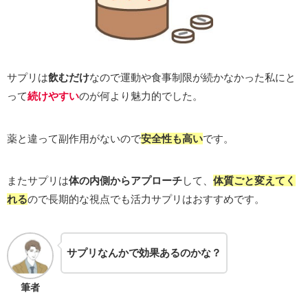
サプリは
飲むだけ
なので運動や食事制限が続かなかった私にと
って
続けやすい
のが何より魅力的でした。
薬と違って副作用がないので
安全性も高い
です。
またサプリは
体の内側からアプローチ
して、
体質ごと変えてく
れる
ので長期的な視点でも活力サプリはおすすめです。
サプリなんかで効果あるのかな？
筆者