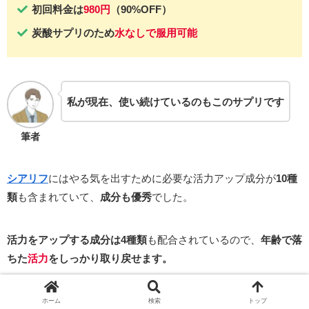
初回料金は
980円
（90%OFF）
炭酸サプリのため
水なしで服用可能
私が現在、使い続けているのもこのサプリです
筆者
シアリフ
にはやる気を出すために必要な活力アップ成分が
10種
類
も含まれていて、
成分も優秀
でした。
活力をアップする成分は4種類
も配合されているので、
年齢で落
ちた
活力
をしっかり取り戻せます。
さらに代表的なめぐり改善成分であるアルギニンも多く含まれ
ホーム
検索
トップ