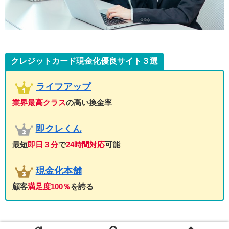
クレジットカード現金化
優良サイト３選
ライフアップ
業界最高クラス
の高い換金率
即クレくん
最短
即日３分
で
24時間対応
可能
現金化本舗
顧客
満足度100％
を誇る