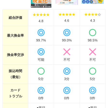
★★★★★
★★★★
☆
★★★★★
総合評価
4.6
4.3
4.8
最大
換金率
99.7%
99.0%
98.5%
換金率
交渉
可能
不可
不可
振込時間
（最短）
5分
3分
5分
カード
トラブル
0件
0件
0件
●平日
●平日