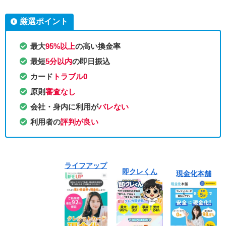
厳選ポイント
最大
95%以上
の高い換金率
最短
5分以内
の即日振込
カード
トラブル0
原則
審査なし
会社・身内に利用が
バレない
利用者の
評判が良い
ライフアップ
即クレくん
現金化本舗