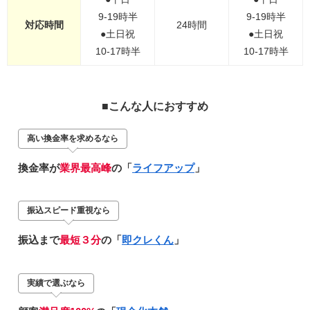
9-19時半
9-19時半
対応時間
24時間
●土日祝
●土日祝
10-17時半
10-17時半
■こんな人におすすめ
高い換金率を求めるなら
換金率が
業界最高峰
の「
ライフアップ
」
振込スピード重視なら
振込まで
最短３分
の「
即クレくん
」
実績で選ぶなら