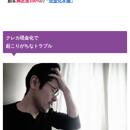
顧客
満足度100%
の「
現金化本舗
」
クレカ現金化で
起こりがちなトラブル