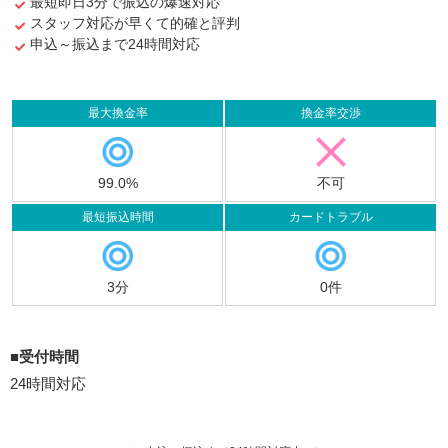
最短即日3分で振込の爆速対応
スタッフ対応が早くて的確と評判
申込～振込まで24時間対応
最大換金率
換金率交渉
99.0%
不可
最短振込時間
カードトラブル
3分
0件
■受付時間
24時間対応