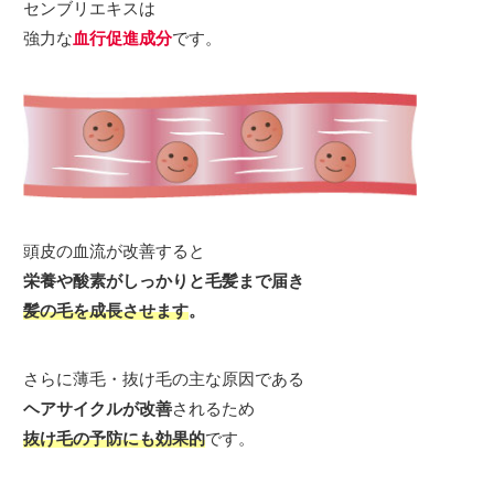
センブリエキスは
強力な
血行促進成分
です。
頭皮の血流が改善すると
栄養や酸素がしっかりと毛髪まで届き
髪の毛を成長させます
。
さらに薄毛・抜け毛の主な原因である
ヘアサイクルが改善
されるため
抜け毛の予防にも効果的
です。