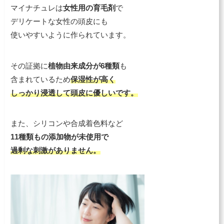
マイナチュレは
女性用の育毛剤
で
デリケートな女性の頭皮にも
使いやすいように作られています。
その証拠に
植物由来成分が6種類
も
含まれているため
保湿性が高く
しっかり浸透して頭皮に優しいです。
また、シリコンや合成着色料など
11種類もの添加物が未使用で
過剰な刺激
が
ありません。