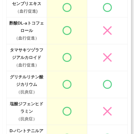
センブリエキス
（血行促進
)
酢酸DL-a
トコフェ
ロール
（血行促進）
タマサキツヅラ
フ
ジ
アルカロイド
（血行促進）
グリチル
リチン酸
ジカリウム
（抗炎症）
塩酸ジフェン
ヒド
ラミン
（抗炎症）
D-パントテニル
ア