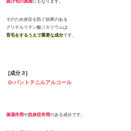
抜け毛の原因
にもなります。
そのため炎症を防ぐ効果のある
グリチルリチン酸ジカリウムは
育毛を
する
うえで重要な成分
です。
[
成分３]
D-パントテニルアルコール
保湿作用
や
抗炎症作用
のある成分です。