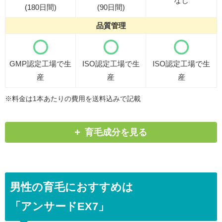
なし
(180日間)
(90日間)
品質管理
GMP認定工場で生
ISO認定工場で生
ISO認定工場で生
産
産
産
※料金は1本あたりの費用を
送料込みで記載
育毛成分を見る
男性の育毛におすすめは
「アンサードEX7」