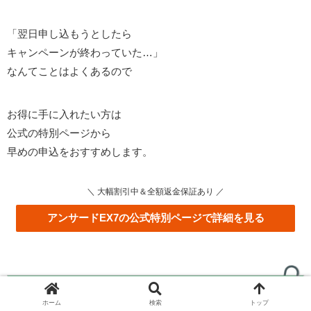
「翌日申し込もうとしたら
キャンペーンが終わっていた…」
なんてことはよくあるので
お得に手に入れたい方は
公式の特別ページから
早めの申込をおすすめします。
＼ 大幅割引中＆全額返金保証あり ／
アンサードEX7の公式特別ページで詳細を見る
本記事のまとめ
ホーム
検索
トップ