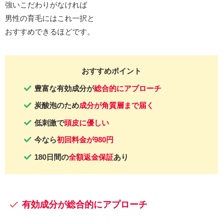
強いこだわりがなければ
男性の育毛にはこれ一択と
おすすめできるほどです。
おすすめポイント
豊富な
有効成分
が
総合的にアプローチ
炭酸
泡
のため
成分が角質層まで届く
低刺激で
頭皮に優しい
今なら
初回料金が980円
180日間の
全額返金保証
あり
有効成分が総合的にアプローチ