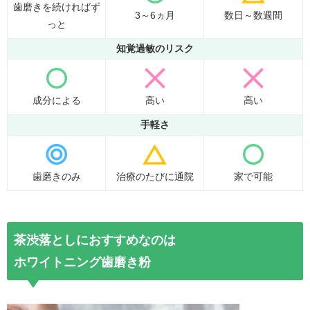
歯磨きを続ければず
3～6ヵ月
数日～数週間
っと
知覚過敏のリスク
成分による
高い
高い
手軽さ
歯磨きのみ
治療のたびに通院
家で可能
茶渋落としにおすすめ
な
の
は
ホワイトニング歯磨き粉