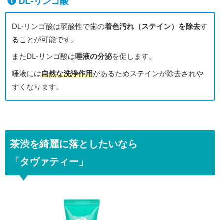
DL-リンゴ酸
DL-リンゴ酸は弱酸性で歯の
着色汚れ（ステイン）を除去
す
ることが可能です。
またDL-リンゴ酸は
唾液の分泌
を促します。
唾液には
自然な洗浄作用
があるためステインが除去されや
すくなります。
茶渋を綺麗に落としたいなら
「タヴァティー」