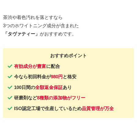
茶渋や着色汚れを落とすなら
3つのホワイトニング成分が含まれた
「タヴァティー」
がおすすめです。
おすすめポイント
有効成分が豊富
に配合
今なら初回料金が
980円
と格安
100日間の
全額返金保証
あり
研磨剤など
8種類の添加物がフリー
ISO認定工場で生産しているため
品質管理が万全