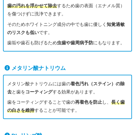
歯の汚れを浮かせて除去
するため歯の表面（エナメル質）
を傷つけずに洗浄できます。
そのためホワイトニング成分の中でも歯に優しく
知覚過敏
のリスクも低い
です。
歯垢や歯石も防げるため
虫歯や歯周病予防
にもなります。
メタリン酸ナトリウム
メタリン酸ナトリウムには歯の
着色汚れ（ステイン）の除
去
と歯を
コーティング
する効果があります。
歯をコーティングすることで歯の
再着色を防止
し、
長く歯
の白さを維持
することが可能です。