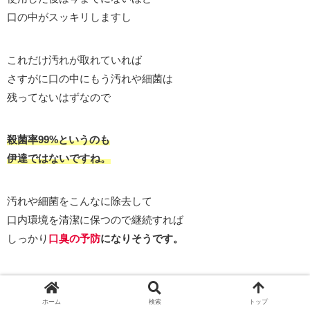
口の中がスッキリしますし
これだけ汚れが取れていれば
さすがに口の中にもう汚れや細菌は
残ってないはずなので
殺菌率99%というのも
伊達ではないですね。
汚れや細菌をこんなに除去して
口内環境を清潔に保つので継続すれば
しっかり
口臭の予防
になりそうです。
公式の特別ページが
ホーム
検索
トップ