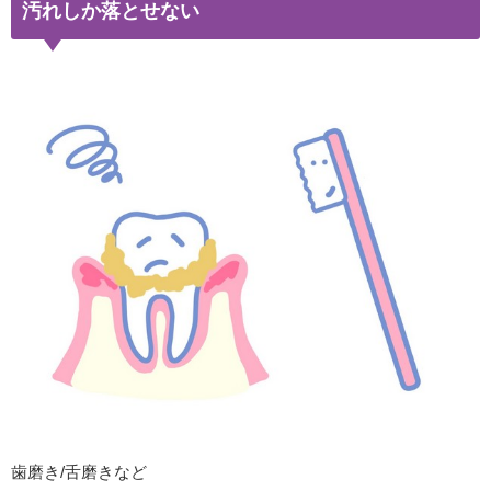
汚れ
しか落とせない
歯磨き/舌磨きなど