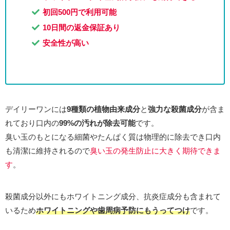
初回500円で利用可能
10日間の返金保証あり
安全性が高い
デイリーワンには
9種類の植物由来成分
と
強力な殺菌成分
が含ま
れており口内の
99%の汚れが除去可能
です。
臭い玉のもとになる細菌やたんぱく質は物理的に除去でき口内
も清潔に維持されるので
臭い玉の発生防止に大きく期待できま
す
。
殺菌成分以外にもホワイトニング成分、抗炎症成分も含まれて
いるため
ホワイトニングや歯周病予防にもうってつけ
です。