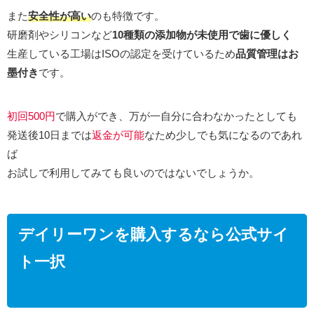
また
安全性が高い
のも特徴です。
研磨剤やシリコンなど
10種類の添加物が未使用で歯に優しく
生産している工場はISOの認定を受けているため
品質管理はお
墨付き
です。
初回500円
で購入ができ、万が一自分に合わなかったとしても
発送後10日までは
返金が可能
なため少しでも気になるのであれ
ば
お試しで利用してみても良いのではないでしょうか。
デイリーワンを購入するなら公式サイ
ト一択