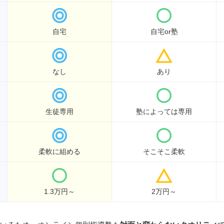
自宅
自宅or塾
なし
あり
生徒専用
塾によっては専用
柔軟に組める
そこそこ柔軟
1.3万円～
2万円～