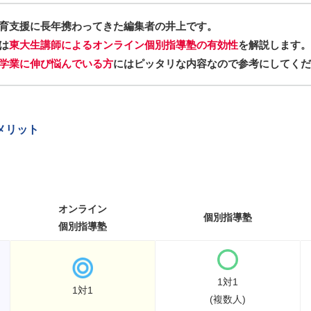
育支援に長年携わってきた編集者の井上です。
は
東大生講師によるオンライン個別指導塾の有効性
を解説します。
学業に伸び悩んでいる方
にはピッタリな内容なので参考にしてくだ
メリット
オンライン
個別指導塾
個別指導塾
1対1
1対1
(複数人)