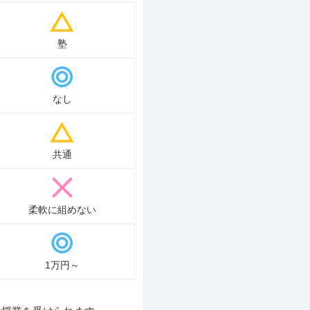
塾
なし
共通
柔軟に組めない
1万円～