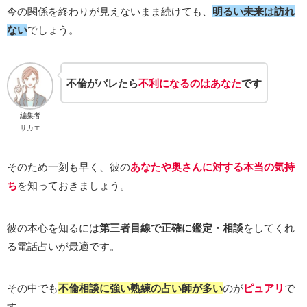
今の関係を終わりが見えないまま続けても、
明るい未来は訪れ
ない
でしょう。
不倫がバレたら
不利になるのはあなた
です
編集者
サカエ
そのため一刻も早く、彼の
あなたや奥さんに対する本当の気持
ち
を知っておきましょう。
彼の本心を知るには
第三者目線で正確に鑑定・相談
をしてくれ
る電話占いが最適です。
その中でも
不倫相談に強い熟練の占い師が多い
のが
ピュアリ
で
す。