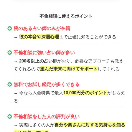
不倫相談に使えるポイント
腕のある占い師のみが在籍
→
彼の本音や深層心理
まで正確に知ることができる
不倫相談に強い占い師が多い
→
200名以上の占い師
がおり、必要なアプローチも教え
てくれるので
望んだ未来に向けてサポート
してくれる
無料でお試し鑑定が多くできる
→ 今なら入会特典で最大
10,000円分のポイント
がもらえ
る
不倫相談をした人の評判が良い
→ 実際に多くの人が
自分や奥さんに対する気持ちを知る