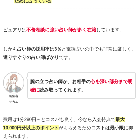
ために占っている
ピュアリは
不倫相談に強い占い師が多く在籍
しています。
しかも
占い師の採用率は3％
と電話占いの中でも非常に厳しく、
選りすぐりの占い師ばかり
です。
腕の立つ占い師が、お相手の
心を深い部分まで明
確に
読み取ってくれます。
編集者
サカエ
費用は1分280円～とコスパも良く、今なら入会特典で
最大
10,000円分以上のポイント
がもらえるため
コストは最小限
に抑
えられます。