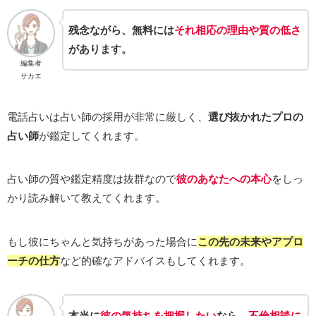
残念ながら、無料には
それ相応の理由や質の低さ
があります。
編集者
サカエ
電話占いは占い師の採用が非常に厳しく、
選び抜かれたプロの
占い師
が鑑定してくれます。
占い師の質や鑑定精度は抜群なので
彼のあなたへの本心
をしっ
かり読み解いて教えてくれます。
もし彼にちゃんと気持ちがあった場合に
この先の未来やアプロ
ーチの仕方
など的確なアドバイスもしてくれます。
本当に
彼の気持ちを把握したい
なら、
不倫相談に