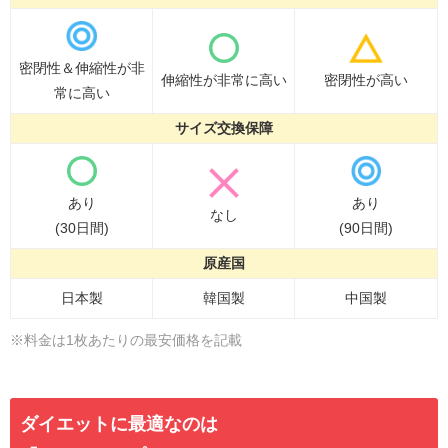
密閉性＆伸縮性が非
伸縮性が非常に高い
密閉性が高い
常に高い
サイズ交換保障
あり
あり
なし
(30日間)
(90日間)
原産国
日本製
韓国製
中国製
※料金は1枚あたりの最安価格を記載
ダイエットに最適なのは