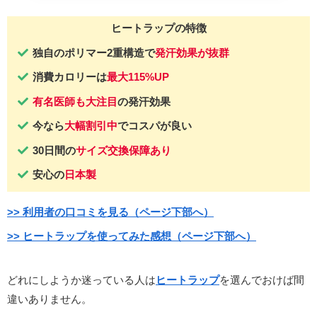
ヒートラップの特徴
独自のポリマー2重構造で
発汗効果が抜群
消費カロリーは
最大115%UP
有名医師も大注目
の発汗効果
今なら
大幅割引中
でコスパが良い
30日間の
サイズ
交換保障あり
安心の
日本製
>> 利用者の口コミを見る（ページ下部へ）
>> ヒートラップを使ってみた感想（ページ下部へ）
どれにしようか迷っている人は
ヒートラップ
を選んでおけば間
違いありません。