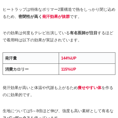
ヒートラップは特殊なポリマー2重構造で熱をしっかり閉じ込め
るため、
密閉性が高く
発汗効果が抜群
です。
その効果は何度もテレビ出演している
有名医師が注目
するほど
で着用時は以下の効果が実証されています。
発汗量
144%UP
消費カロリー
115%UP
発汗効果が高いと体温や代謝も上がるため
痩せやすい体
を作る
のに効果的です。
生地については5～8倍ほど伸び、強度も高い素材として有名な
スパンデックス
を使っています。