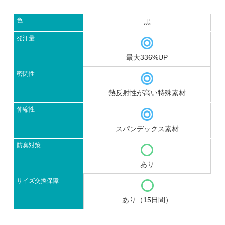
色
黒
発汗量
最大336%UP
密閉性
熱反射性が高い特殊素材
伸縮性
スパンデックス素材
防臭対策
あり
サイズ交換保障
あり（15日間）