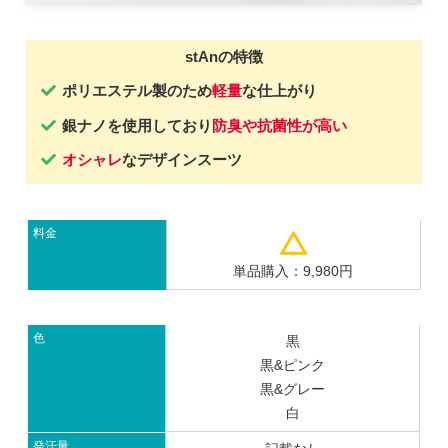
stAnの特徴
ポリエステル製のため
軽量
な仕上がり
銀ナノを使用しており
防臭や抗菌性が高い
オシャレ
なデザインスーツ
料金
単品購入：9,980円
色
黒
黒&ピンク
黒&グレー
白
発汗量