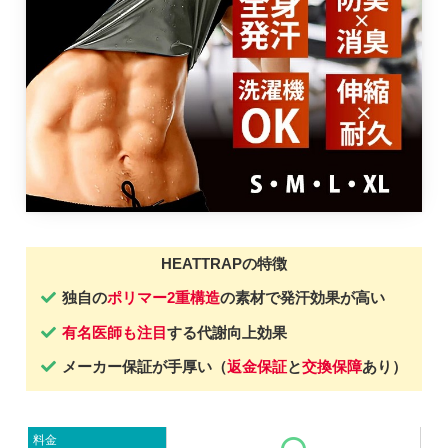
HEATTRAPの特徴
独自の
ポリマー2重構造
の素材で発汗効果が高い
有名医師も注目
する代謝向上効果
メーカー保証が手厚い（
返金保証
と
交換保障
あり）
料金