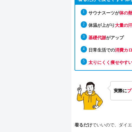
サウナスーツが
体の
体温が上がり
大量の
基礎代謝
がアップ
日常生活での
消費カ
太りにくく痩せやす
実際に
プ
着るだけ
でいいので、ダイエ