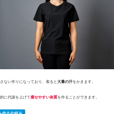
さない作りになっており、着ると
大量の汗
をかきます。
的に代謝を上げて
瘦せやすい体質
を作ることができます。
を作る仕組み