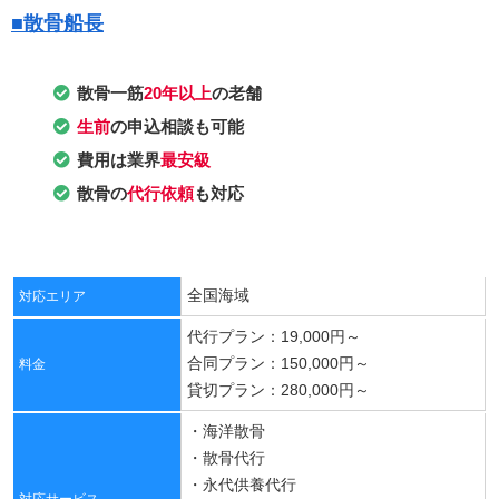
■散骨船長
散骨一筋
20年以上
の老舗
生前
の申込相談も可能
費用は業界
最安級
散骨の
代行依頼
も対応
全国海域
対応エリア
代行プラン：19,000円～
合同プラン：150,000円～
料金
貸切プラン：280,000円～
・海洋散骨
・散骨代行
・永代供養代行