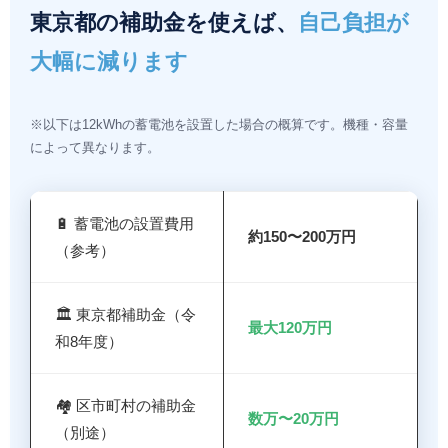
東京都の補助金を使えば、
自己負担が
大幅に減ります
※以下は12kWhの蓄電池を設置した場合の概算です。機種・容量
によって異なります。
🔋 蓄電池の設置費用
約150〜200万円
（参考）
🏛️ 東京都補助金（令
最大120万円
和8年度）
🏘️ 区市町村の補助金
数万〜20万円
（別途）