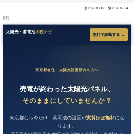
2026.03.16
2026.05.24
PR.
太陽光・蓄電池
比較ナビ
無料で診断する →
東京都在住・太陽光設置済みの方へ
売電が終わった太陽光パネル、
そのままにしていませんか？
東京都なら今だけ、蓄電池の設置が
実質ほぼ無料
にな
ります。