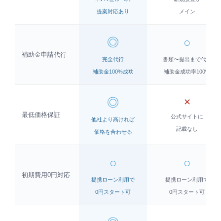
提案対応あり
メイン
◎
○
補助金申請代行
完全代行
書類〜提出まで代行
補助金100%成功
補助金成功率100%
◎
✕
最低価格保証
公式サイトに
他社より高ければ
記載なし
価格を合わせる
○
○
初期費用0円対応
提携ローン利用で
提携ローン利用で
0円スタート可
0円スタート可