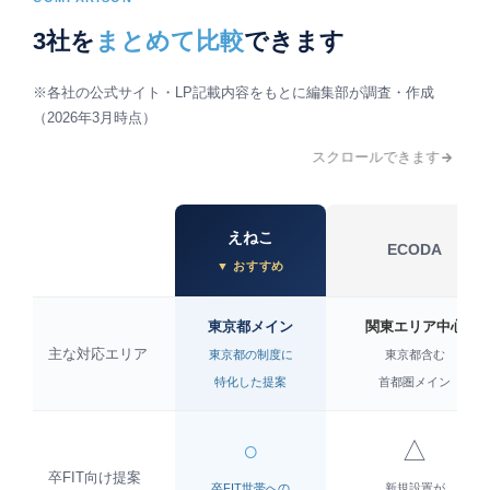
3社を
まとめて比較
できます
※各社の公式サイト・LP記載内容をもとに編集部が調査・作成
（2026年3月時点）
スクロールできます
えねこ
ECODA
東京都メイン
関東エリア中心
主な対応エリア
東京都の制度に
東京都含む
特化した提案
首都圏メイン
○
△
卒FIT向け提案
卒FIT世帯への
新規設置が