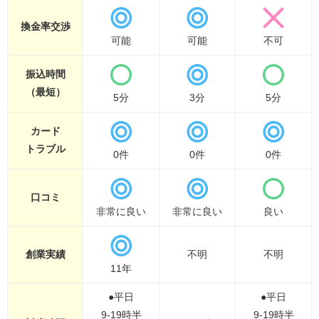
換金率
交渉
可能
可能
不可
振込時間
（最短）
5分
3分
5分
カード
トラブル
0件
0件
0件
口コミ
非常に良い
非常に良い
良い
創業実績
不明
不明
11年
●平日
●平日
9-19時半
9-19時半