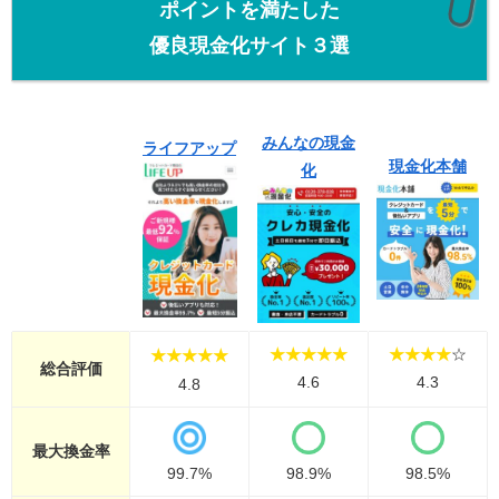
ポイントを満たした
優良現金化サイト３選
みんなの現金
ライフアップ
現金化本舗
化
★★★★★
★★★★
☆
★★★★★
総合評価
4.6
4.3
4.8
最大
換金率
99.7%
98.9%
98.5%