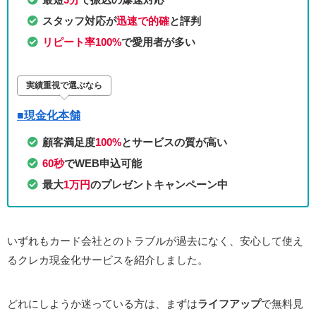
スタッフ対応が
迅速で的確
と評判
リピート率100%
で愛用者が多い
実績重視で選ぶなら
■現金化本舗
顧客満足度
100%
とサービスの質が高い
60秒
でWEB申込可能
最大
1万円
のプレゼントキャンペーン中
いずれもカード会社とのトラブルが過去になく、安心して使え
るクレカ現金化サービスを紹介しました。
どれにしようか迷っている方は、まずは
ライフアップ
で無料見