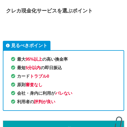
クレカ現金化サービスを選ぶポイント
見るべきポイント
最大
95%以上
の高い換金率
最短
5分以内
の即日振込
カード
トラブル0
原則
審査なし
会社・身内に利用が
バレない
利用者の
評判が良い