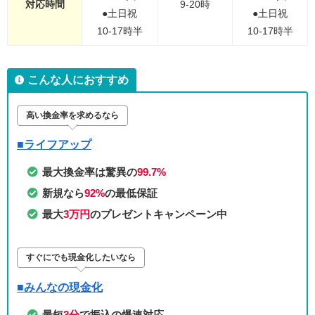
対応時間
9-20時
●土日祝
●土日祝
10-17時半
10-17時半
こんな人におすすめ
高い換金率を求めるなら
■ライフアップ
最大換金率は驚異の
99.7%
新規なら
92%
の最低保証
最大
3万円
のプレゼントキャンペーン中
すぐにでも現金化したいなら
■みんなの現金化
最短
3分
で振込の爆速対応